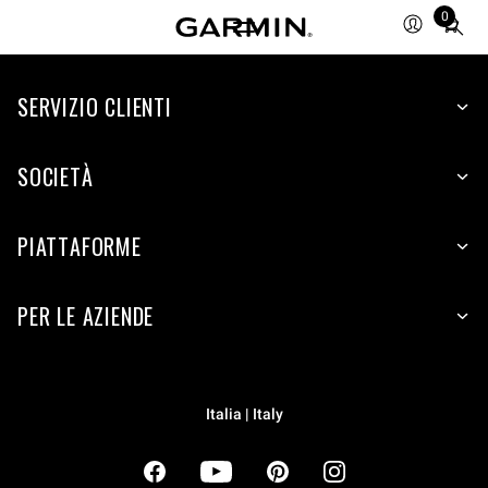
0
Total
items
in
cart:
SERVIZIO CLIENTI
0
SOCIETÀ
PIATTAFORME
PER LE AZIENDE
Italia | Italy