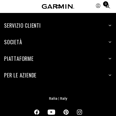
0
Total
items
in
cart:
SERVIZIO CLIENTI
0
SOCIETÀ
PIATTAFORME
PER LE AZIENDE
Italia | Italy