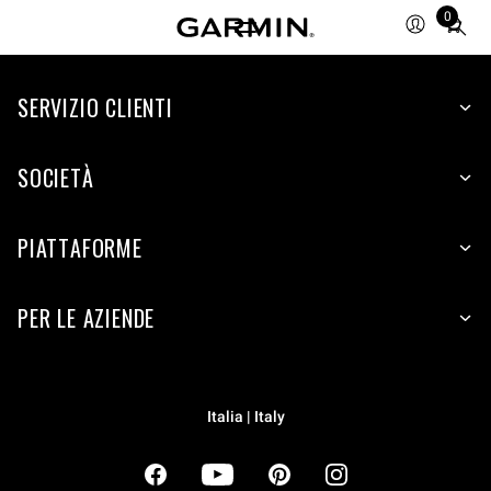
0
Total
items
in
cart:
SERVIZIO CLIENTI
0
SOCIETÀ
PIATTAFORME
PER LE AZIENDE
Italia | Italy