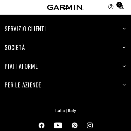
Total
0
items
in
cart:
SERVIZIO CLIENTI
0
SOCIETÀ
PIATTAFORME
PER LE AZIENDE
Italia | Italy