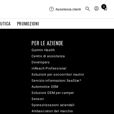
0
Total
Assistenza clienti
items
in
UTICA
PROMOZIONI
cart:
0
PER LE AZIENDE
Garmin Health
Centro di assistenza
Developers
inReach Professional
Soluzioni per soccorritori nautici
Servizio informazioni SeaStar®
Automotive OEM
Soluzioni OEM per camper
Sensori
Sponsorizzazioni aziendali
Ambasciatori del marchio