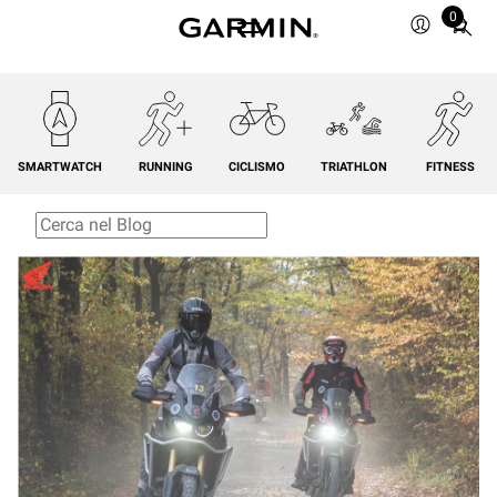
0
Total
items
in
cart:
0
SMARTWATCH
RUNNING
CICLISMO
TRIATHLON
FITNESS