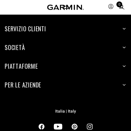
0
Total
items
in
cart:
SERVIZIO CLIENTI
0
SOCIETÀ
PIATTAFORME
PER LE AZIENDE
Italia | Italy