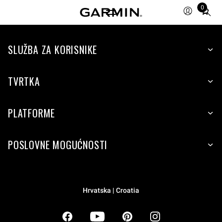
0
Total
items
in
SLUŽBA ZA KORISNIKE
cart:
0
TVRTKA
PLATFORME
POSLOVNE MOGUĆNOSTI
Hrvatska | Croatia