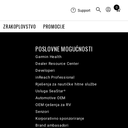
0
Total
Support
items
in
ZRAKOPLOVSTVO
PROMOCIJE
cart:
0
POSLOVNE MOGUĆNOSTI
Garmin Health
Dealer Resource Center
Developeri
inReach Professional
Rješenja za nautičke hitne službe
Usluga SeaStar®
Automotive OEM
OEM rješenja za RV
Senzori
Korporativno sponzoriranje
Brand ambasadori