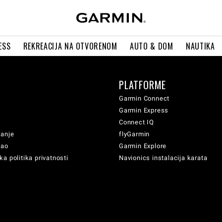
ESS
REKREACIJA NA OTVORENOM
AUTO & DOM
NAUTIKA
PLATFORME
Garmin Connect
Garmin Express
Connect IQ
vanje
flyGarmin
sao
Garmin Explore
a politika privatnosti
Navionics instalacija karata