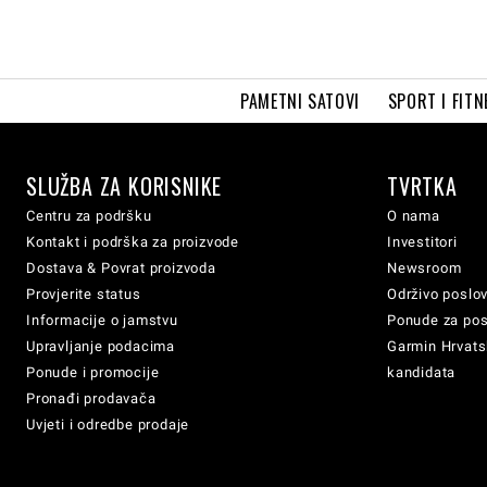
PAMETNI SATOVI
SPORT I FITN
SLUŽBA ZA KORISNIKE
TVRTKA
Centru za podršku
O nama
Kontakt i podrška za proizvode
Investitori
Dostava & Povrat proizvoda
Newsroom
Provjerite status
Održivo poslo
Informacije o jamstvu
Ponude za po
Upravljanje podacima
Garmin Hrvatsk
Ponude i promocije
kandidata
Pronađi prodavača
Uvjeti i odredbe prodaje