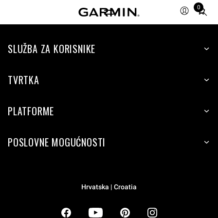
0
Total
items
in
SLUŽBA ZA KORISNIKE
cart:
0
TVRTKA
PLATFORME
POSLOVNE MOGUĆNOSTI
Hrvatska | Croatia