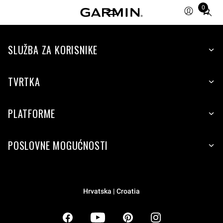
0
Total
items
in
SLUŽBA ZA KORISNIKE
cart:
0
TVRTKA
PLATFORME
POSLOVNE MOGUĆNOSTI
Hrvatska | Croatia