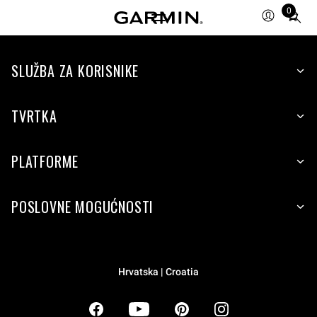
0
Total
items
in
SLUŽBA ZA KORISNIKE
cart:
0
TVRTKA
PLATFORME
POSLOVNE MOGUĆNOSTI
Hrvatska | Croatia