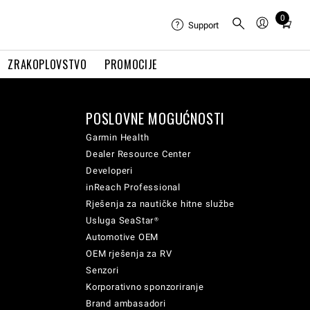
0
Total
Support
items
in
ZRAKOPLOVSTVO
PROMOCIJE
cart:
0
POSLOVNE MOGUĆNOSTI
Garmin Health
Dealer Resource Center
Developeri
inReach Professional
Rješenja za nautičke hitne službe
Usluga SeaStar®
Automotive OEM
OEM rješenja za RV
Senzori
Korporativno sponzoriranje
Brand ambasadori