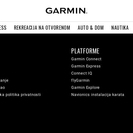
ESS
REKREACIJA NA OTVORENOM
AUTO & DOM
NAUTIKA
PLATFORME
Garmin Connect
Garmin Express
Connect IQ
vanje
flyGarmin
sao
Garmin Explore
a politika privatnosti
Navionics instalacija karata