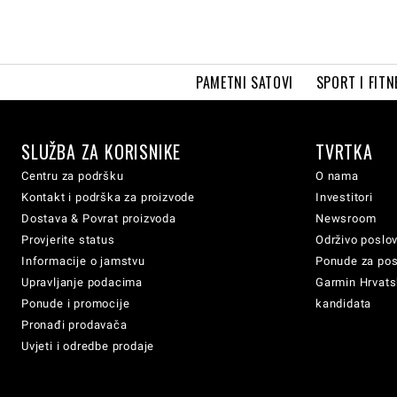
PAMETNI SATOVI
SPORT I FITN
SLUŽBA ZA KORISNIKE
TVRTKA
Centru za podršku
O nama
Kontakt i podrška za proizvode
Investitori
Dostava & Povrat proizvoda
Newsroom
Provjerite status
Održivo poslo
Informacije o jamstvu
Ponude za po
Upravljanje podacima
Garmin Hrvatsk
Ponude i promocije
kandidata
Pronađi prodavača
Uvjeti i odredbe prodaje