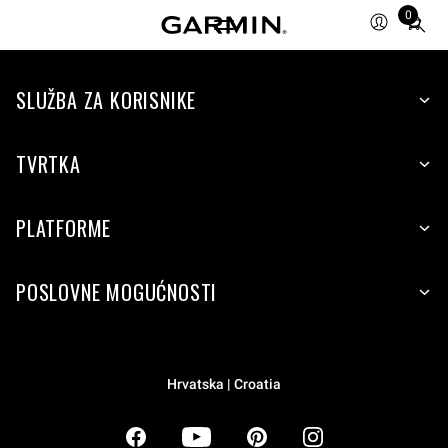
0
Total
items
in
SLUŽBA ZA KORISNIKE
cart:
0
TVRTKA
PLATFORME
POSLOVNE MOGUĆNOSTI
Hrvatska | Croatia