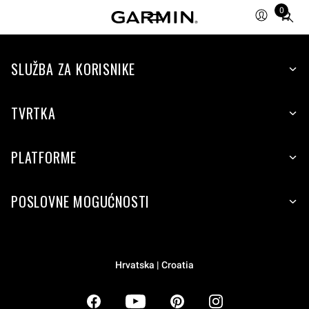
0
Total
items
in
SLUŽBA ZA KORISNIKE
cart:
0
TVRTKA
PLATFORME
POSLOVNE MOGUĆNOSTI
Hrvatska | Croatia