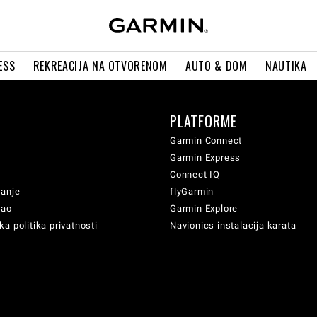
ESS
REKREACIJA NA OTVORENOM
AUTO & DOM
NAUTIKA
PLATFORME
Garmin Connect
Garmin Express
Connect IQ
vanje
flyGarmin
sao
Garmin Explore
a politika privatnosti
Navionics instalacija karata