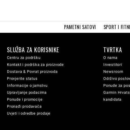
PAMETNI SATOVI
SPORT I FITN
SLUŽBA ZA KORISNIKE
TVRTKA
Centru za podršku
O nama
Kontakt i podrška za proizvode
Investitori
Dostava & Povrat proizvoda
Newsroom
Provjerite status
Održivo poslo
Informacije o jamstvu
Ponude za po
Upravljanje podacima
Garmin Hrvatsk
Ponude i promocije
kandidata
Pronađi prodavača
Uvjeti i odredbe prodaje