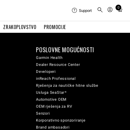
0
Total
Support
items
in
ZRAKOPLOVSTVO
PROMOCIJE
cart:
0
POSLOVNE MOGUĆNOSTI
Garmin Health
Dealer Resource Center
Developeri
inReach Professional
Rješenja za nautičke hitne službe
Usluga SeaStar®
Automotive OEM
OEM rješenja za RV
Senzori
Korporativno sponzoriranje
Brand ambasadori