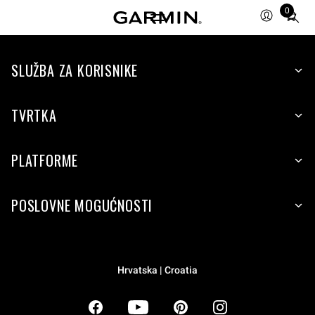
0
Total
items
in
SLUŽBA ZA KORISNIKE
cart:
0
TVRTKA
PLATFORME
POSLOVNE MOGUĆNOSTI
Hrvatska | Croatia