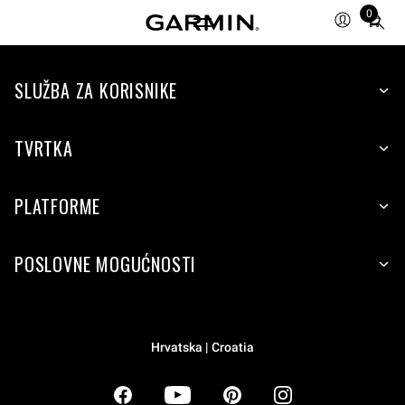
0
Total
items
in
SLUŽBA ZA KORISNIKE
cart:
0
TVRTKA
PLATFORME
POSLOVNE MOGUĆNOSTI
Hrvatska | Croatia