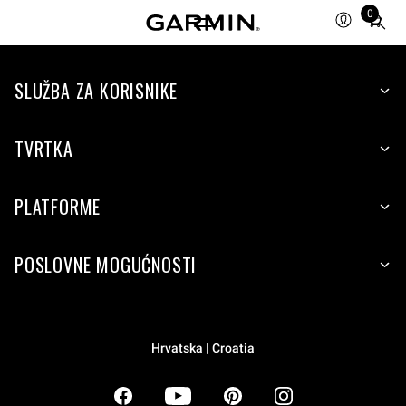
0
Total
items
in
SLUŽBA ZA KORISNIKE
cart:
0
TVRTKA
PLATFORME
POSLOVNE MOGUĆNOSTI
Hrvatska | Croatia