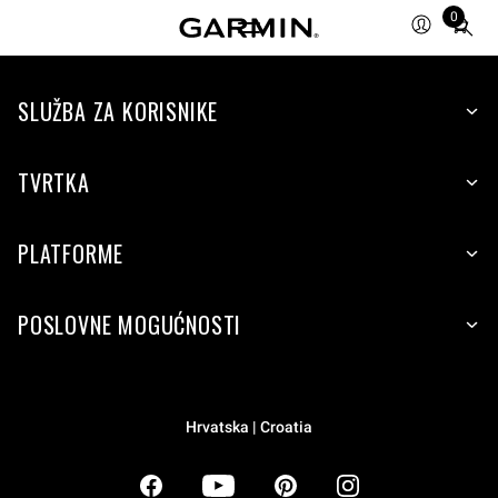
0
Total
items
in
SLUŽBA ZA KORISNIKE
cart:
0
TVRTKA
PLATFORME
POSLOVNE MOGUĆNOSTI
Hrvatska | Croatia