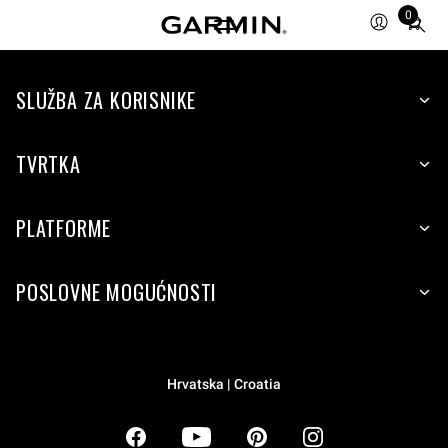
0
Total
items
in
SLUŽBA ZA KORISNIKE
cart:
0
TVRTKA
PLATFORME
POSLOVNE MOGUĆNOSTI
Hrvatska | Croatia