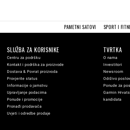
PAMETNI SATOVI
SPORT I FITN
SLUŽBA ZA KORISNIKE
TVRTKA
Centru za podršku
O nama
Kontakt i podrška za proizvode
Investitori
Dostava & Povrat proizvoda
Newsroom
Provjerite status
Održivo poslo
Informacije o jamstvu
Ponude za po
Upravljanje podacima
Garmin Hrvatsk
Ponude i promocije
kandidata
Pronađi prodavača
Uvjeti i odredbe prodaje