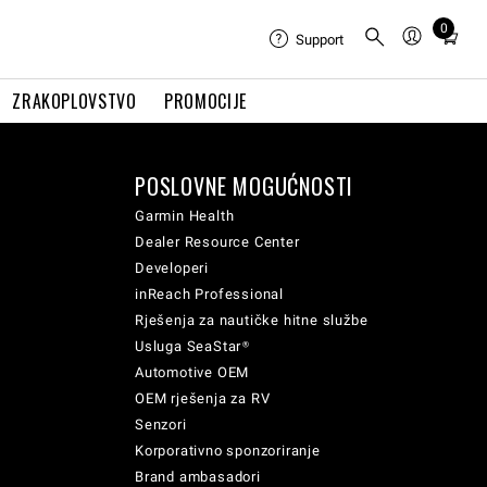
0
Total
Support
items
in
ZRAKOPLOVSTVO
PROMOCIJE
cart:
0
POSLOVNE MOGUĆNOSTI
Garmin Health
Dealer Resource Center
Developeri
inReach Professional
Rješenja za nautičke hitne službe
Usluga SeaStar®
Automotive OEM
OEM rješenja za RV
Senzori
Korporativno sponzoriranje
Brand ambasadori