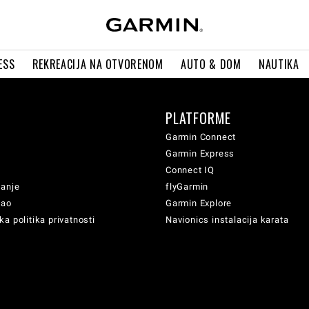
ESS
REKREACIJA NA OTVORENOM
AUTO & DOM
NAUTIKA
PLATFORME
Garmin Connect
Garmin Express
Connect IQ
vanje
flyGarmin
sao
Garmin Explore
a politika privatnosti
Navionics instalacija karata