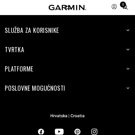
0
Total
items
in
SLUŽBA ZA KORISNIKE
cart:
0
TVRTKA
PLATFORME
POSLOVNE MOGUĆNOSTI
Hrvatska | Croatia