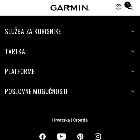
0
Total
items
in
SLUŽBA ZA KORISNIKE
cart:
0
TVRTKA
PLATFORME
POSLOVNE MOGUĆNOSTI
Hrvatska | Croatia