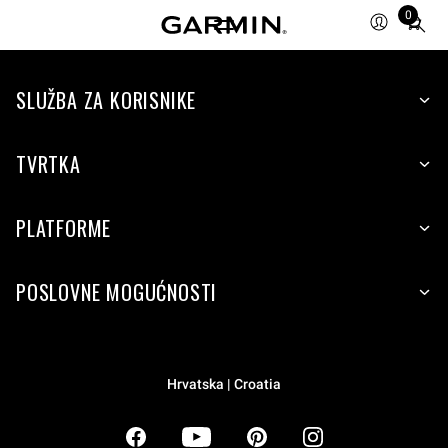
0
Total
items
in
SLUŽBA ZA KORISNIKE
cart:
0
TVRTKA
PLATFORME
POSLOVNE MOGUĆNOSTI
Hrvatska | Croatia