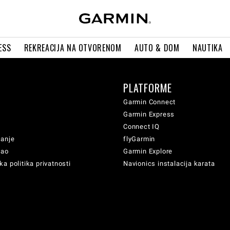
ESS
REKREACIJA NA OTVORENOM
AUTO & DOM
NAUTIKA
PLATFORME
Garmin Connect
Garmin Express
Connect IQ
vanje
flyGarmin
sao
Garmin Explore
a politika privatnosti
Navionics instalacija karata