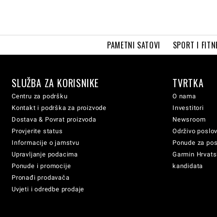
PAMETNI SATOVI
SPORT I FITN
SLUŽBA ZA KORISNIKE
TVRTKA
Centru za podršku
O nama
Kontakt i podrška za proizvode
Investitori
Dostava & Povrat proizvoda
Newsroom
Provjerite status
Održivo poslo
Informacije o jamstvu
Ponude za po
Upravljanje podacima
Garmin Hrvatsk
Ponude i promocije
kandidata
Pronađi prodavača
Uvjeti i odredbe prodaje