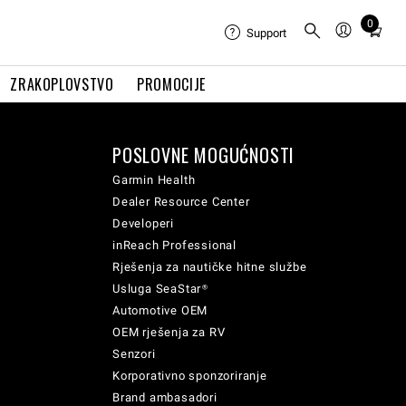
0
Total
Support
items
in
ZRAKOPLOVSTVO
PROMOCIJE
cart:
0
POSLOVNE MOGUĆNOSTI
Garmin Health
Dealer Resource Center
Developeri
inReach Professional
Rješenja za nautičke hitne službe
Usluga SeaStar®
Automotive OEM
OEM rješenja za RV
Senzori
Korporativno sponzoriranje
Brand ambasadori