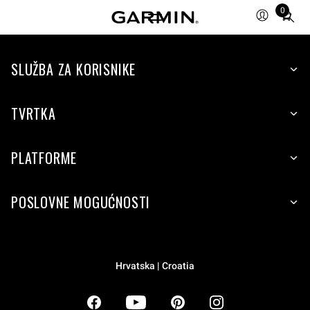
0
Total
items
in
SLUŽBA ZA KORISNIKE
cart:
0
TVRTKA
PLATFORME
POSLOVNE MOGUĆNOSTI
Hrvatska | Croatia