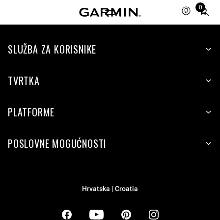
0
Total
items
in
SLUŽBA ZA KORISNIKE
cart:
0
TVRTKA
PLATFORME
POSLOVNE MOGUĆNOSTI
Hrvatska | Croatia