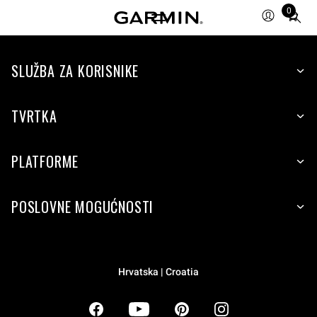
0
Total
items
in
SLUŽBA ZA KORISNIKE
cart:
0
TVRTKA
PLATFORME
POSLOVNE MOGUĆNOSTI
Hrvatska | Croatia