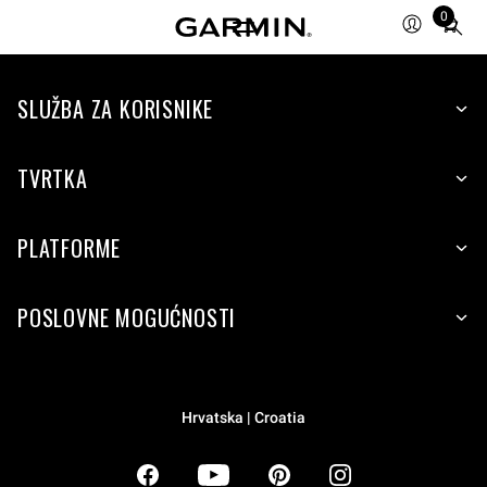
0
Total
items
in
SLUŽBA ZA KORISNIKE
cart:
0
TVRTKA
PLATFORME
POSLOVNE MOGUĆNOSTI
Hrvatska | Croatia