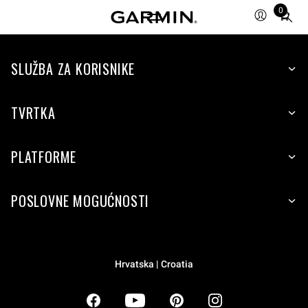
0
Total
items
in
SLUŽBA ZA KORISNIKE
cart:
0
TVRTKA
PLATFORME
POSLOVNE MOGUĆNOSTI
Hrvatska | Croatia