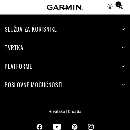
0
Total
items
in
SLUŽBA ZA KORISNIKE
cart:
0
TVRTKA
PLATFORME
POSLOVNE MOGUĆNOSTI
Hrvatska | Croatia