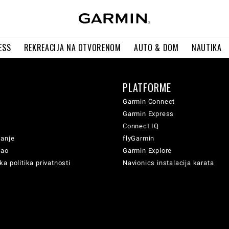
ESS
REKREACIJA NA OTVORENOM
AUTO & DOM
NAUTIKA
PLATFORME
Garmin Connect
Garmin Express
Connect IQ
vanje
flyGarmin
sao
Garmin Explore
a politika privatnosti
Navionics instalacija karata