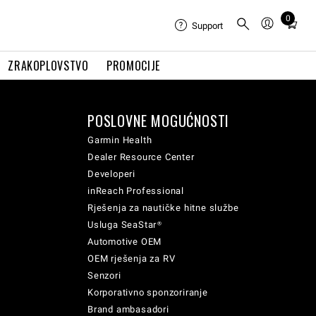
0
Total
Support
items
in
ZRAKOPLOVSTVO
PROMOCIJE
cart:
0
POSLOVNE MOGUĆNOSTI
Garmin Health
Dealer Resource Center
Developeri
inReach Professional
Rješenja za nautičke hitne službe
Usluga SeaStar®
Automotive OEM
OEM rješenja za RV
Senzori
Korporativno sponzoriranje
Brand ambasadori