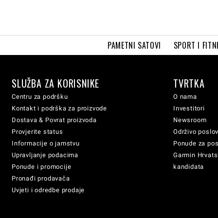
PAMETNI SATOVI
SPORT I FITN
SLUŽBA ZA KORISNIKE
TVRTKA
Centru za podršku
O nama
Kontakt i podrška za proizvode
Investitori
Dostava & Povrat proizvoda
Newsroom
Provjerite status
Održivo poslo
Informacije o jamstvu
Ponude za po
Upravljanje podacima
Garmin Hrvatsk
Ponude i promocije
kandidata
Pronađi prodavača
Uvjeti i odredbe prodaje