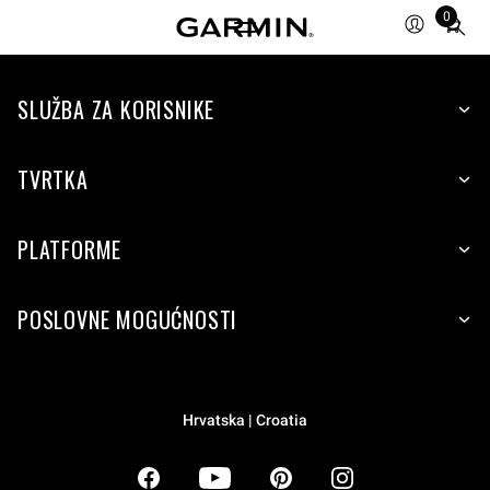
0
Total
items
in
SLUŽBA ZA KORISNIKE
cart:
0
TVRTKA
PLATFORME
POSLOVNE MOGUĆNOSTI
Hrvatska | Croatia