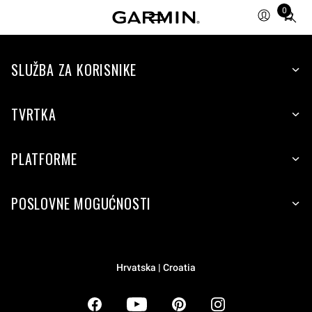
0
Total
items
in
SLUŽBA ZA KORISNIKE
cart:
0
TVRTKA
PLATFORME
POSLOVNE MOGUĆNOSTI
Hrvatska | Croatia