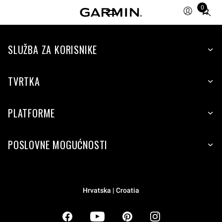
0
Total
items
in
SLUŽBA ZA KORISNIKE
cart:
0
TVRTKA
PLATFORME
POSLOVNE MOGUĆNOSTI
Hrvatska | Croatia