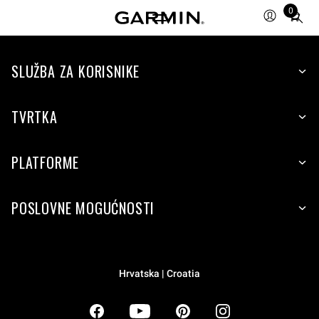
0
Total
items
in
SLUŽBA ZA KORISNIKE
cart:
0
TVRTKA
PLATFORME
POSLOVNE MOGUĆNOSTI
Hrvatska | Croatia