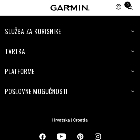
0
Total
items
in
SLUŽBA ZA KORISNIKE
cart:
0
TVRTKA
PLATFORME
POSLOVNE MOGUĆNOSTI
Hrvatska | Croatia