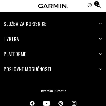
0
Total
items
in
SLUŽBA ZA KORISNIKE
cart:
0
TVRTKA
PLATFORME
POSLOVNE MOGUĆNOSTI
Hrvatska | Croatia