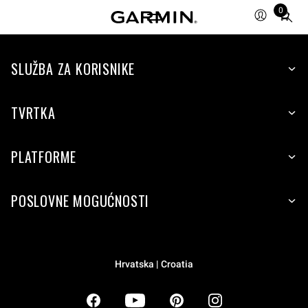
0
Total
items
in
SLUŽBA ZA KORISNIKE
cart:
0
TVRTKA
PLATFORME
POSLOVNE MOGUĆNOSTI
Hrvatska | Croatia