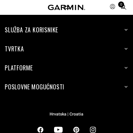
0
Total
items
in
SLUŽBA ZA KORISNIKE
cart:
0
TVRTKA
PLATFORME
POSLOVNE MOGUĆNOSTI
Hrvatska | Croatia