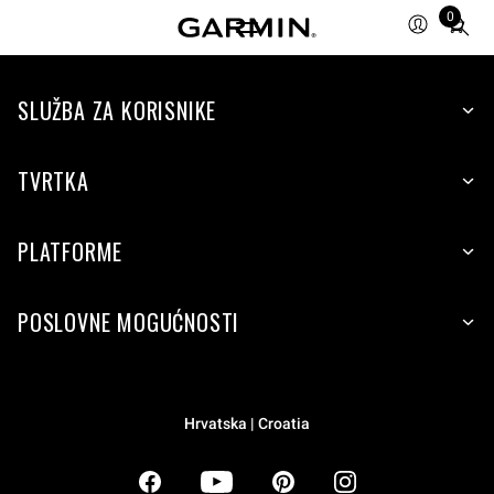
0
Total
items
in
SLUŽBA ZA KORISNIKE
cart:
0
TVRTKA
PLATFORME
POSLOVNE MOGUĆNOSTI
Hrvatska | Croatia