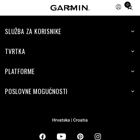
0
Total
items
in
SLUŽBA ZA KORISNIKE
cart:
0
TVRTKA
PLATFORME
POSLOVNE MOGUĆNOSTI
Hrvatska | Croatia