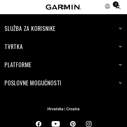
0
Total
items
in
SLUŽBA ZA KORISNIKE
cart:
0
TVRTKA
PLATFORME
POSLOVNE MOGUĆNOSTI
Hrvatska | Croatia