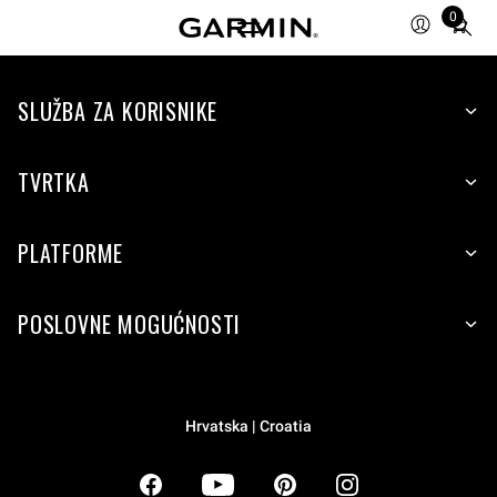
0
Total
items
in
SLUŽBA ZA KORISNIKE
cart:
0
TVRTKA
PLATFORME
POSLOVNE MOGUĆNOSTI
Hrvatska | Croatia