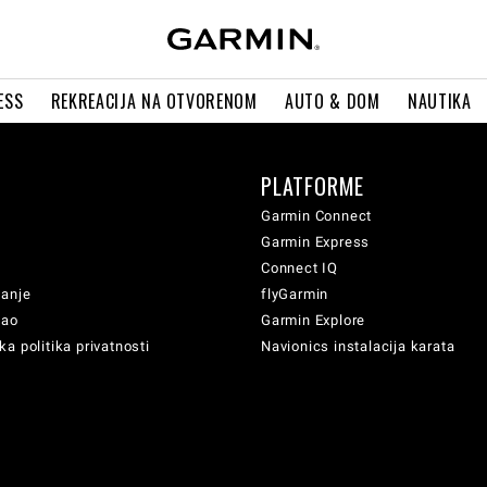
ESS
REKREACIJA NA OTVORENOM
AUTO & DOM
NAUTIKA
PLATFORME
Garmin Connect
Garmin Express
Connect IQ
vanje
flyGarmin
sao
Garmin Explore
a politika privatnosti
Navionics instalacija karata