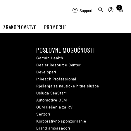
0
Total
Support
items
in
ZRAKOPLOVSTVO
PROMOCIJE
cart:
0
POSLOVNE MOGUĆNOSTI
Garmin Health
Dealer Resource Center
Developeri
inReach Professional
Rješenja za nautičke hitne službe
Usluga SeaStar®
Automotive OEM
OEM rješenja za RV
Senzori
Korporativno sponzoriranje
Brand ambasadori