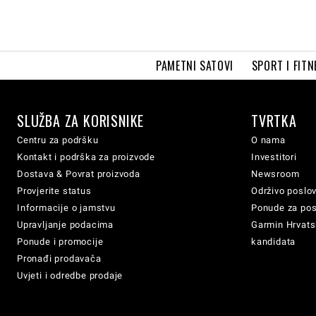
PAMETNI SATOVI
SPORT I FITN
SLUŽBA ZA KORISNIKE
TVRTKA
Centru za podršku
O nama
Kontakt i podrška za proizvode
Investitori
Dostava & Povrat proizvoda
Newsroom
Provjerite status
Održivo poslo
Informacije o jamstvu
Ponude za po
Upravljanje podacima
Garmin Hrvatsk
Ponude i promocije
kandidata
Pronađi prodavača
Uvjeti i odredbe prodaje