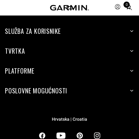
0
Total
items
in
SLUŽBA ZA KORISNIKE
cart:
0
TVRTKA
PLATFORME
POSLOVNE MOGUĆNOSTI
Hrvatska | Croatia