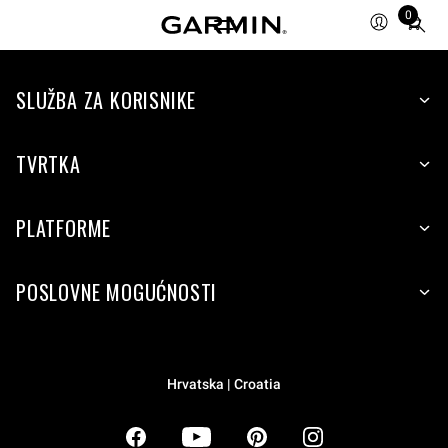
0
Total
items
in
SLUŽBA ZA KORISNIKE
cart:
0
TVRTKA
PLATFORME
POSLOVNE MOGUĆNOSTI
Hrvatska | Croatia