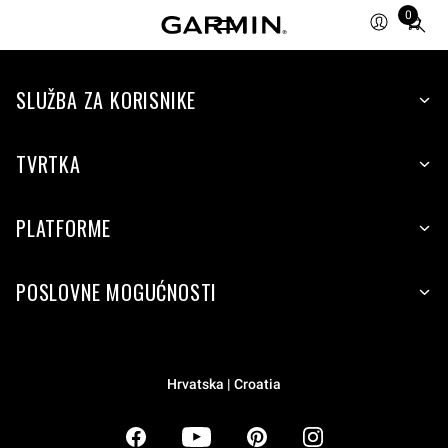
0
Total
items
in
SLUŽBA ZA KORISNIKE
cart:
0
TVRTKA
PLATFORME
POSLOVNE MOGUĆNOSTI
Hrvatska | Croatia