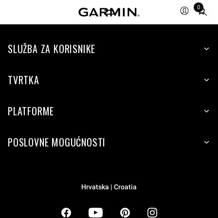
0
Total
items
in
SLUŽBA ZA KORISNIKE
cart:
0
TVRTKA
PLATFORME
POSLOVNE MOGUĆNOSTI
Hrvatska | Croatia